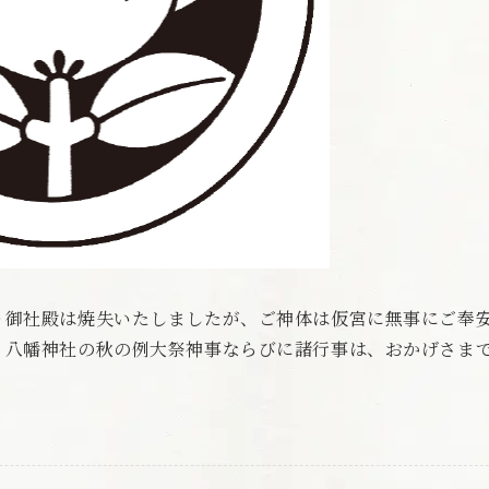
り御社殿は焼失いたしましたが、ご神体は仮宮に無事にご奉
・八幡神社の秋の例大祭神事ならびに諸行事は、おかげさま